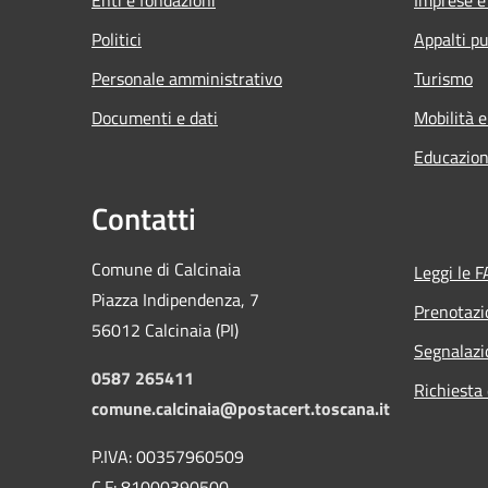
Politici
Appalti pu
Personale amministrativo
Turismo
Documenti e dati
Mobilità e
Educazion
Contatti
Comune di Calcinaia
Leggi le 
Piazza Indipendenza, 7
Prenotaz
56012 Calcinaia (PI)
Segnalazi
0587 265411
Richiesta 
comune.calcinaia@postacert.toscana.it
P.IVA: 00357960509
C.F: 81000390500